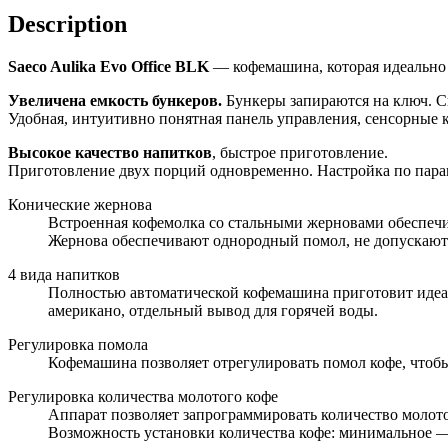
Description
Saeco Aulika Evo Office BLK
— кофемашина, которая идеально п
Увеличена емкость бункеров.
Бункеры запираются на ключ. Св
Удобная, интуитивно понятная панель управления, сенсорные к
Высокое качество напитков
, быстрое приготовление.
Приготовление двух порций одновременно. Настройка по парам
Конические жернова
Встроенная кофемолка со стальными жерновами обеспечи
Жернова обеспечивают однородный помол, не допускают п
4 вида напитков
Полностью автоматической кофемашина приготовит идеал
американо, отдельный вывод для горячей воды.
Регулировка помола
Кофемашина позволяет отрегулировать помол кофе, чтобы
Регулировка количества молотого кофе
Аппарат позволяет запрограммировать количество молот
Возможность установки количества кофе: минимальное — 6