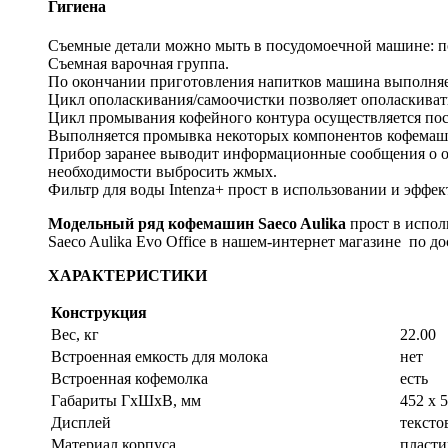
Гигиена
Съемные детали можно мыть в посудомоечной машине: по
Съемная варочная группа.
По окончании приготовления напитков машина выполняе
Цикл ополаскивания/самоочистки позволяет ополаскивать
Цикл промывания кофейного контура осуществляется посл
Выполняется промывка некоторых компонентов кофемаши
Прибор заранее выводит информационные сообщения о о м
необходимости выбросить жмых.
Фильтр для воды Intenza+ прост в использовании и эффе
Модельный ряд кофемашин Saeco Aulika
прост в испол
Saeco Aulika Evo Office в нашем-интернет магазине по д
ХАРАКТЕРИСТИКИ
Конструкция
Вес, кг
22.00
Встроенная емкость для молока
нет
Встроенная кофемолка
есть
Габариты ГхШхВ, мм
452 х 
Дисплей
тексто
Материал корпуса
пласти