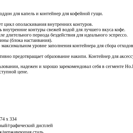
ддон для капель и контейнер для кофейной гущи.
т цикл ополаскивания внутренних контуров.
 внутренние контуры свежей водой для лучшего вкуса кофе.
е длительного периода бездействия для идеального эспрессо.
ны (блока настаивания).
аксимальном уровне заполнения контейнера для сбора отходов,
ктивно предотвращает образование накипи. Контейнер для аксесс
ьзовании, надежен и хорошо зарекомендовал себя в сегменте Ho
оступной цене.
574 х 334
вый/графический дисплей
к/нержавеющая сталь