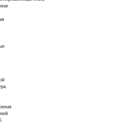
чная
ая
ые
ой
ера
онная
еней
5