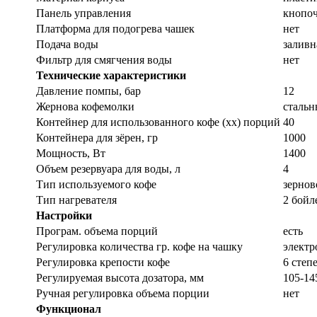
Панель управления
кнопо
Платформа для подогрева чашек
нет
Подача воды
заливн
Фильтр для смягчения воды
нет
Т
ехнические характеристики
Давление помпы, бар
12
Жернова кофемолки
стальн
Контейнер для использованного кофе (хх) порций
40
Контейнера для зёрен, гр
1000
Мощность, Вт
1400
Объем резервуара для воды, л
4
Тип используемого кофе
зернов
Тип нагревателя
2 бойл
Настройки
Програм. объема порций
есть
Регулировка количества гр. кофе на чашку
электр
Регулировка крепости кофе
6 степ
Регулируемая высота дозатора, мм
105-14
Ручная регулировка объема порции
нет
Функционал