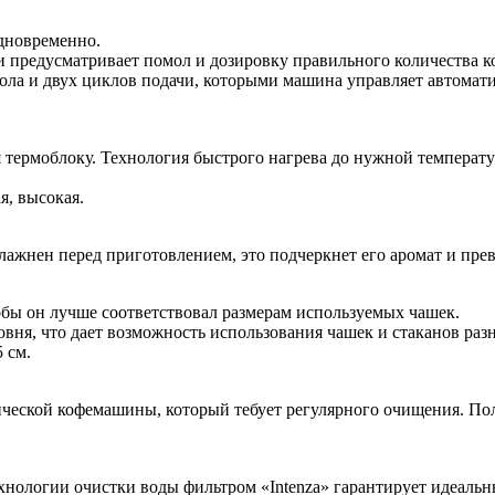
одновременно.
 предусматривает помол и дозировку правильного количества к
ола и двух циклов подачи, которыми машина управляет автомати
 термоблоку. Технология быстрого нагрева до нужной температ
я, высокая.
влажнен перед приготовлением, это подчеркнет его аромат и пре
обы он лучше соответствовал размерам используемых чашек.
овня, что дает возможность использования чашек и стаканов раз
 см.
ческой кофемашины, который тебует регулярного очищения. По
нологии очистки воды фильтром «Intenza» гарантирует идеальн