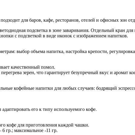
одходит для баров, кафе, ресторанов, отелей и офисных зон от
етодиодная подсветка в зоне заваривания. Отдельный кран для 
нопки с подсветкой в виде иконок с изображением напитков.
етрам: выбор объема напитка, настройка крепости, регулировка
вает качественный помол.
ерегрева зерен, что гарантирует безупречный вкус и аромат ко
ьные кофейные напитки для любых случаев: бодрящий эспрессо,
 адаптировать его к типу используемого кофе.
ого кофе для приготовления каждой чашки.
 гр.; максимальное -11 гр.