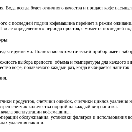
. Вода всегда будет отличного качества и придаст кофе насыще
рого с последней подачи кофемашина перейдет в режим ожидани
После определенного периода простоя, с момента последней по
туры
 редактируемыми. Полностью автоматический прибор имеет набо
жность выбора крепости, объема и температуры для каждого ви
ство кофе, подаваемого каждый раз, когда выбирается напиток.
вня.
етчики продуктов, счетчики ошибок, счетчики циклов удаления 
трен счетчик количества порций на каждый вид напитка.
 начала эксплуатации кофемашины.
операций обслуживания, установки фильтров и использования в
лах удаления накипи.