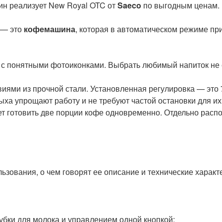
зин реализует New Royal OTC от
Saeco
по выгодным ценам.
 — это
кофемашина
, которая в автоматическом режиме пр
 с понятными фотоиконками. Выбрать любимый напиток не с
иями из прочной стали. Установленная регулировка — это 
ха упрощают работу и не требуют частой остановки для их
ет готовить две порции кофе одновременно. Отдельно расп
ования, о чем говорят ее описание и технические характ
бки для молока и управлением одной кнопкой;