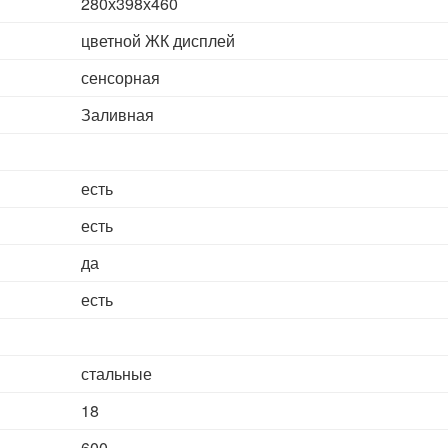
280х398х460
цветной ЖК дисплей
сенсорная
Заливная
есть
есть
да
есть
стальные
18
600