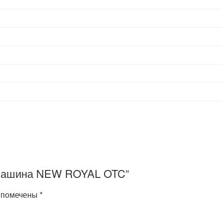
офемашина NEW ROYAL OTC”
я помечены
*