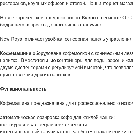
ресторанов, крупных офисов и отелей. Наш интернет мага
Новое королевское предложение от
Saeco
в сегменте OTC
бодрящего эспрессо до нежнейшего капучино.
New Royal отличает удобная сенсорная панель управления
Кофемашина
оборудована кофемолкой с коническими лезв
напитка. Вместительные контейнеры для воды, зерен и жмы
двумя диспенсерами с регулируемой высотой, что позволя
приготовления других напитков.
Функциональность
Кофемашина предназначена для профессионального использ
автоматическая дозировка кофе для каждой чашки;
шестиуровневая регулировка крепости;
интегрированный капучинатор с удобным подключением тру